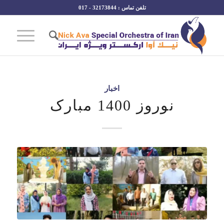
تلفن تماس : 32173844 - 017
اخبار
نوروز 1400 مبارک