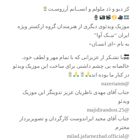
کز دیو و دَد ملولم و انســانم آرزوسـت
موزیک ویدئوی دیگری از هنرمندان گروه اركستر ويژه
ايران “نیــک آوا”
به نام «ای انسـان»
با تشـکر از عزیزانی که با تمام مهر و لطف خود،
خالصانه بی چشم داشتی برای ساخت این موزیک ویدئو
در کنار ما بوده اند
@nazerianm
جناب آقای مهدی ناظریان عزیز تدوینگر این موزیک
ویدئو
@majidirandost.25
جناب آقای مجید ایراندوست کارگردان و تصویربردار
محترم
@milad.jafarnezhad.official