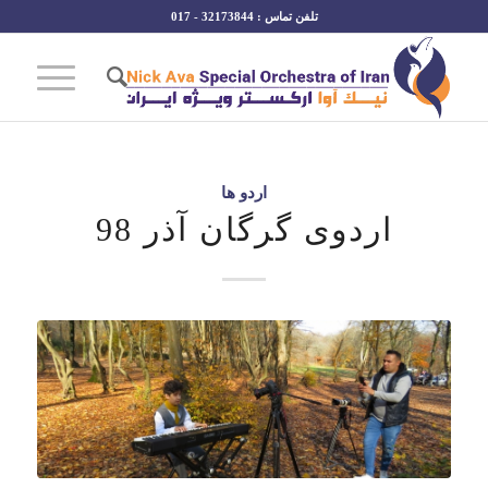
تلفن تماس : 32173844 - 017
اردو ها
اردوی گرگان آذر 98