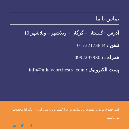
تماس با ما
آدرس :
گلستان – گرگان – ویلاشهر – ویلاشهر 19
تلفن :
01732173844
همراه :
09922979806
پست الکترونیک :
info@nikavaorchestra.com
کلیه حقوق مادی و معنوی این سایت برای ارکستر ویژه ملی ایران - نیک آوا محفوظ
می باشد.