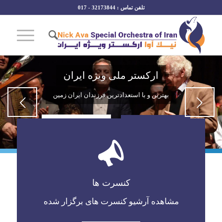
تلفن تماس : 32173844 - 017
ارکستر ملی ویژه ایران
بهترین و با استعدادترین فرزندان ایران زمین
قبلی
تاریخچه
اعضای ارکستر
1
2
3
4
5
کنسرت ها
مشاهده آرشیو کنسرت های برگزار شده