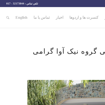
تلفن تماس : 32173844 - 017
کنسرت ها و اردوها
اخبار
تماس با ما
English
 گروه نیک آوا گرامی