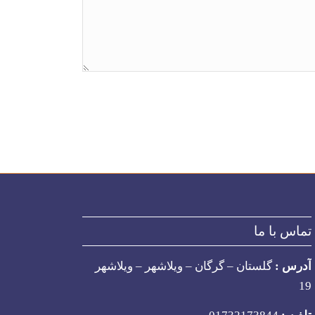
تماس با ما
آدرس :
گلستان – گرگان – ویلاشهر – ویلاشهر
19