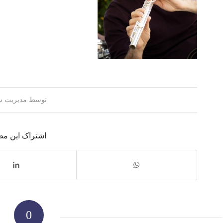
توسط
مدیریت س
اشتراک این م
0