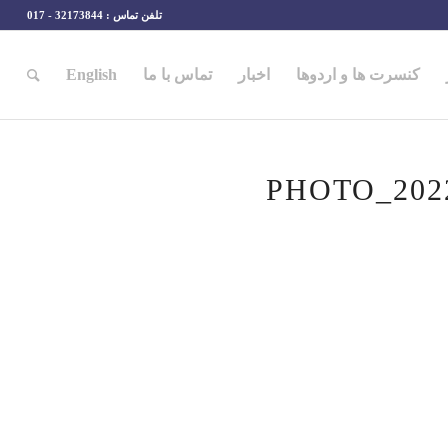
تلفن تماس : 32173844 - 017
کنسرت ها و اردوها
اخبار
تماس با ما
English
PHOTO_2022