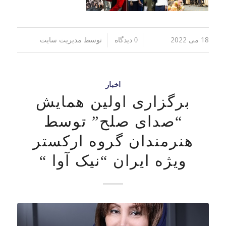
18 می 2022
توسط
/
/
0 دیدگاه
مدیریت سایت
اخبار
برگزاری اولین همایش
“صدای صلح” توسط
هنرمندان گروه ارکستر
ویژه ایران “نیک آوا “