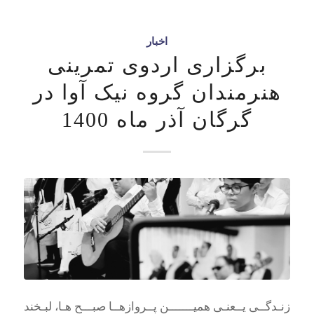
اخبار
برگزاری اردوی تمرینی
هنرمندان گروه نیک آوا در
گرگان آذر ماه 1400
زنـدگــی یــعنـی همیـــــــن پــروازهــا صبـــح هـا، لبـخند