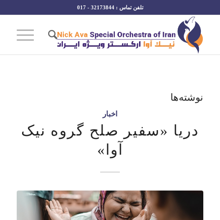
تلفن تماس : 32173844 - 017
نوشته‌ها
اخبار
دریا «سفیر صلح گروه نیک
آوا»