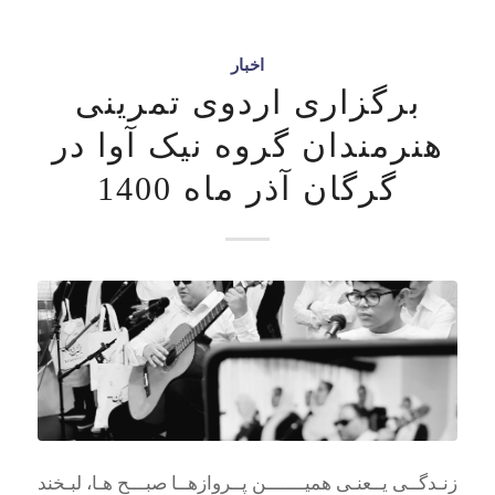
اخبار
برگزاری اردوی تمرینی
هنرمندان گروه نیک آوا در
گرگان آذر ماه 1400
زنـدگــی یــعنـی همیـــــــن پــروازهــا صبـــح هـا، لبـخند