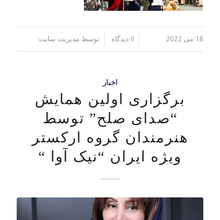
18 می 2022
توسط
/
/
0 دیدگاه
مدیریت سایت
اخبار
برگزاری اولین همایش
“صدای صلح” توسط
هنرمندان گروه ارکستر
ویژه ایران “نیک آوا “