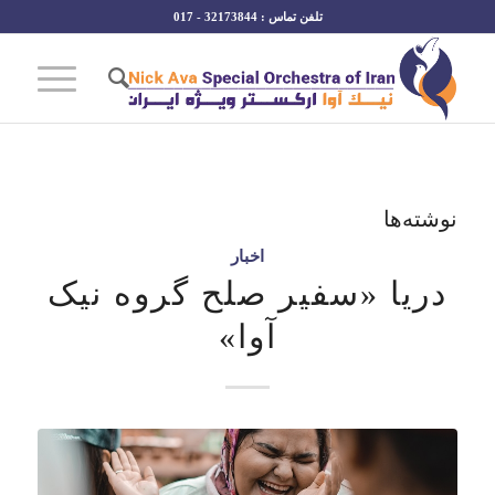
تلفن تماس : 32173844 - 017
نوشته‌ها
اخبار
دریا «سفیر صلح گروه نیک
آوا»