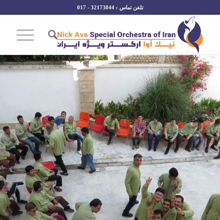
تلفن تماس : 32173844 - 017