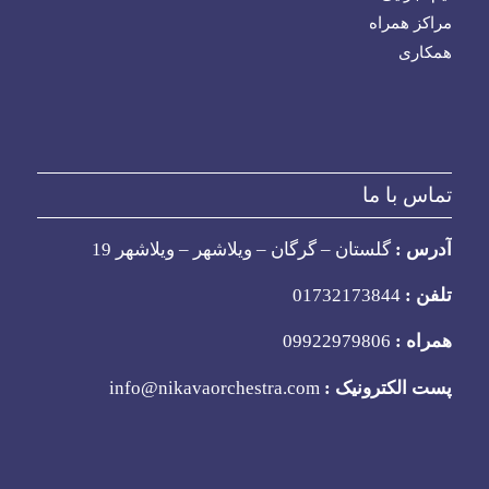
مراکز همراه
همکاری
تماس با ما
آدرس :
گلستان – گرگان – ویلاشهر – ویلاشهر 19
تلفن :
01732173844
همراه :
09922979806
پست الکترونیک :
info@nikavaorchestra.com