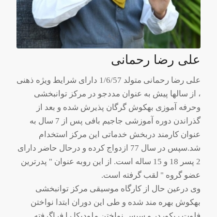
علی رضا رحمانی
علی رضا رحمانی متولد 1/6/57 دارای شرایط ویژه ذهنی
، از سالها پیش به عنوان مددجو در مرکز توانبخشی
وحرفه آموزی بهکوش گرگان پذیرش شده و بعد از
گذراندن دوره آموزشی جاجیم بافی پس از 7 سال به
عنوان کارمند دربخش خدماتی این مرکز استخدام
شد.سپس در سال 77 ازدواج کرده و درحال حاضر دارای
2 پسر 18 و 15 ساله است. از این روبه عنوان " پدرترین
عضو گروه " لقب گرفته است.
وی درعین حال از کارگاه موسیقی مرکز توانبخشی
بهکوش بهره مند شده و طی این دوران ابتدا نواختن
فلوت ریکوردر و سپس نواختن ملودیکا را فراگرفته