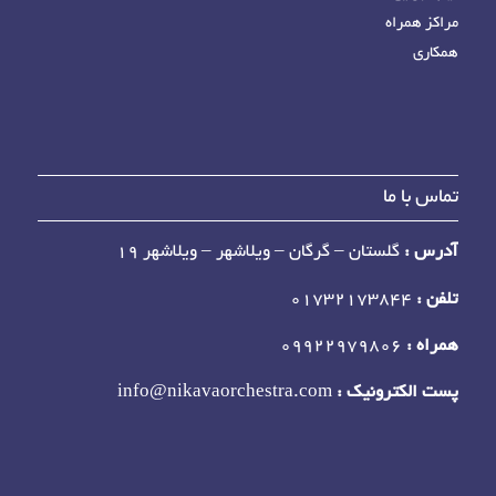
مراکز همراه
همکاری
تماس با ما
آدرس :
گلستان – گرگان – ویلاشهر – ویلاشهر 19
تلفن :
01732173844
همراه :
09922979806
پست الکترونیک :
info@nikavaorchestra.com