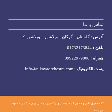
تماس با ما
آدرس :
گلستان – گرگان – ویلاشهر – ویلاشهر 19
تلفن :
01732173844
همراه :
09922979806
پست الکترونیک :
info@nikavaorchestra.com
کلیه حقوق مادی و معنوی این سایت برای ارکستر ویژه ملی ایران - نیک آوا محفوظ
می باشد.