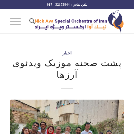
تلفن تماس : 32173844 - 017
اخبار
پشت صحنه موزیک ویدئوی
آرزها