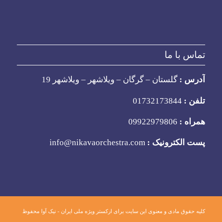
تماس با ما
آدرس :
گلستان – گرگان – ویلاشهر – ویلاشهر 19
تلفن :
01732173844
همراه :
09922979806
پست الکترونیک :
info@nikavaorchestra.com
کلیه حقوق مادی و معنوی این سایت برای ارکستر ویژه ملی ایران - نیک آوا محفوظ