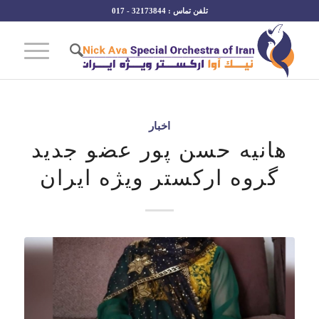
تلفن تماس : 32173844 - 017
اخبار
هانیه حسن پور عضو جدید
گروه ارکستر ویژه ایران