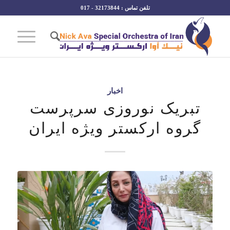
تلفن تماس : 32173844 - 017
اخبار
تبریک نوروزی سرپرست
گروه ارکستر ویژه ایران