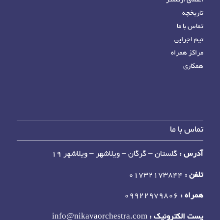
اعضای ارکستر
تاریخچه
تماس با ما
تیم اجرایی
مراکز همراه
همکاری
تماس با ما
آدرس :
گلستان – گرگان – ویلاشهر – ویلاشهر 19
تلفن :
01732173844
همراه :
09922979806
پست الکترونیک :
info@nikavaorchestra.com