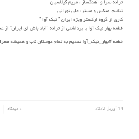
ترانه سرا و آهنگساز : مریم گیلاسیان
تنظیم، میکس و مستر: علی تورانی
کاری از گروه ارکستر ویژه ایران ” نیک آوا ”
قطعه بهار نیک آوا با برداشتی از ترانه “آباد باش ای ایران” از
قطعه #بهار_نیک_آوا تقدیم به تمام دوستان ناب و همیشه همراه
14 آوریل 2022
ت
/
/
0 دیدگاه