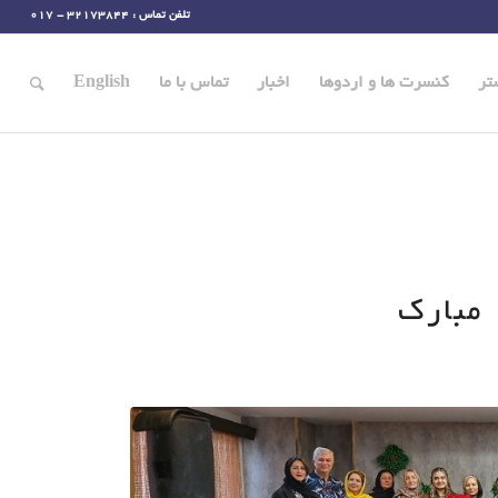
تلفن تماس : 32173844 - 017
تر
کنسرت ها و اردوها
اخبار
تماس با ما
English