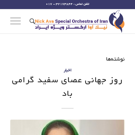
تلفن تماس : 32173844 - 017
نوشته‌ها
اخبار
روز جهانی عصای سفید گرامی
باد