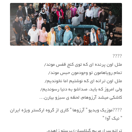
????
مثل اون پرنده‌ ای که توی کنج قفس موند/
تمام رویاهامون تو وجودمون حبس موند/
مثل اون ترانه ای که نوشتیم اما نخوندیم/
ولی امروز که باید، صداشو به دنیا رسوندیم/
کاشکی میشد آرزوهام، لحظه ی سبزو بیارن…
????موزیک ویدیو ” آرزوها ” کاری از گروه ارکستر ویژه ایران
” نیک آوا ”
ترانه سرا: مریم گیلاسیان/پرستو زاهدی