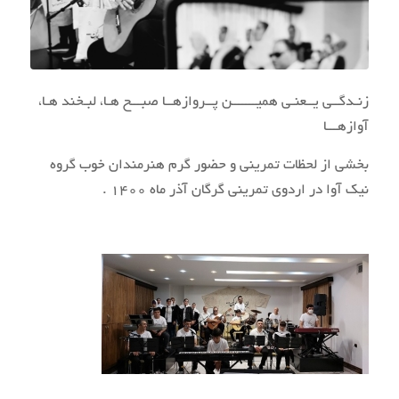
زنـدگــی یــعنـی همیـــــــن پــروازهــا صبـــح هـا، لبـخند هـا،
آوازهـــا
بخشی از لحظات تمرینی و حضور گرم هنرمندان خوب گروه
نیک آوا در اردوی تمرینی گرگان آذر ماه ۱۴۰۰ .